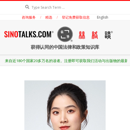
Skip
Search
to
咨询服务
精选
登记免费获取信息
English
content
丝
获得认同的中国法律和政策知识库
络
Secondary
国家20多万名的读者。注册即可获取我们活动与出版物的最新资讯。
Navigation
Menu
谈