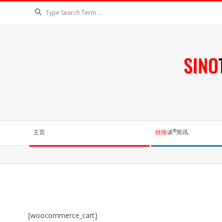
Skip
Search
to
content
丝
络
Secondary
®
主页
丝络
谈
简讯
谈
Navigation
Menu
[woocommerce_cart]