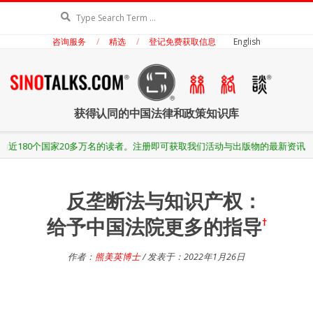
Skip
Search
to
咨询服务
精选
登记免费获取信息
English
content
丝
获得认同的中国法律和政策知识库
络
Secondary
0多万名的读者。注册即可获取我们活动与出版物的最新资讯。
Navigation
Menu
谈
反垄断法与知识产权：
给予中国法院更多的指导
†
作者：
熊美英博士
/ 发表于：2022年1月26日