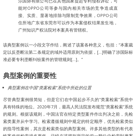
尔国际有限公司已在其他国家提起专利侵权诉讼，可
能对OPPO公司等参与国内相关市场的竞争造成直
接、实质、显著地排除与限制竞争效果，OPPO公司
住所地广东省东莞市可以作为本案侵权结果发生地，
广州知识产权法院对本案具有管辖权。
该典型案例以一小段文字作结，阐述了该案各种意义，包括：“本案裁
定以反垄断法第二条规定的域外适用原则为依据，[…]明确了涉国际标
准必要专利垄断纠纷案件的管辖规则[…]。”
典型案例的重要性
典型案例在中国“类案检索”系统中所处的位置
尽管典型案例很简短，但是它们在中国起步不久的“类案检索”系统中
具有特殊的地位。2020年7月，最高人民法院发布规范“类案检索”系统
的规则。根据该规则，中国法官在特定类型案件作出判决之前，先检
索类案并从中学习。检索遵循规则中规定的特定顺序，优先检索类似
的指导性案例，其次是检索类似的典型案例。许多其他类型的有代表
性案件的检索排名更低。已经在该规则所定的前一顺位中检索到类案