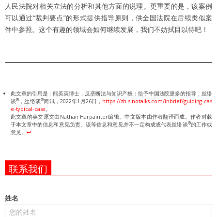
人民法院对相关立法的分析和其他方面的说理。更重要的是，该案例
可以通过“裁判要点”的形式提供指导原则，供全国法院在后续类似案
件中参照。这个有趣的领域会如何继续发展，我们不妨拭目以待吧！
此文章的引用是：熊美英博士，反垄断法与知识产权：给予中国法院更多的指导，丝络
®
®
谈
，丝络谈
简讯，2022年1月26日，
https://zh.sinotalks.com/inbrief/guiding-cas
e-typical-case
。
此文章的英文原文由Nathan Harpainter编辑。中文版本由作者翻译而成。作者对载
®
于本文章中的信息和意见负责。该等信息和意见并不一定构成或代表丝络谈
的工作或
意见。
↩︎
联系我们
姓名