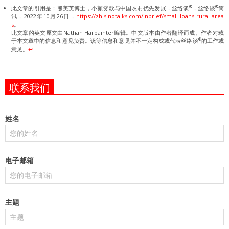
®
®
此文章的引用是：熊美英博士，小额贷款与中国农村优先发展，丝络谈
，丝络谈
简
讯，2022年10月26日，
https://zh.sinotalks.com/inbrief/small-loans-rural-area
s
。
此文章的英文原文由Nathan Harpainter编辑。中文版本由作者翻译而成。作者对载
®
于本文章中的信息和意见负责。该等信息和意见并不一定构成或代表丝络谈
的工作或
意见。
↩︎
联系我们
姓名
电子邮箱
主题