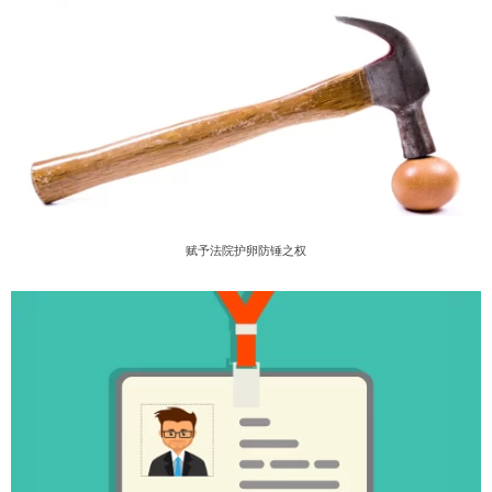
赋予法院护卵防锤之权