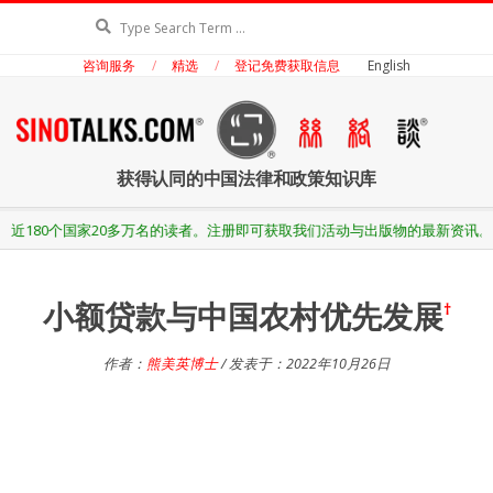
Skip
Search
to
咨询服务
精选
登记免费获取信息
English
content
丝
获得认同的中国法律和政策知识库
络
Secondary
0多万名的读者。注册即可获取我们活动与出版物的最新资讯。
Navigation
Menu
谈
小额贷款与中国农村优先发展
†
作者：
熊美英博士
/ 发表于：2022年10月26日