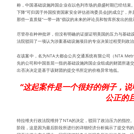
称，中国基础设施跨国企业在以色列市场的鼎盛时期已经结束
下降“可归因于外国投资国家安全评估咨询委员会[的成立]”，
那些一直质疑“一带一路”倡议的未来的评论员和智库所发出的批
尽管存在种种批评，但没有明确的证据证明美国的压力与基础设
法院驳回了一项认为涉案基础设施项目的专业决策过程受到政治
在该案中，名为NTA大都会公共交通系统有限公司（NTA Metropolit
先的公司和中国首屈一指的基础设施跨国企业组成的财团所递交
出否决决定是基于该财团的提交书所定的价格异常地低。
“这起案件是一个很好的例子，
公正的
特拉维夫行政法院维持了NTA的决定，驳回了政治压力的指控
阶段，这是因为最后阶段所进行的详细经济分析揭示了提交书的