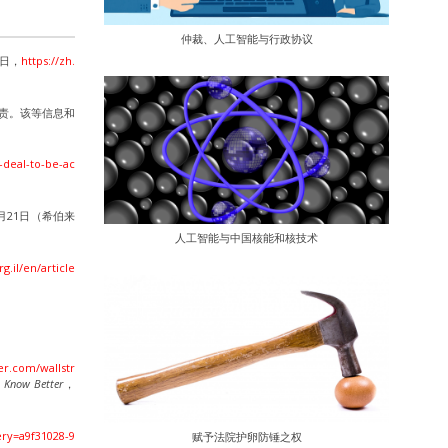
仲裁、人工智能与行政协议
2日，
https://zh.
负责。该等信息和
-deal-to-be-ac
7月21日（希伯来
人工智能与中国核能和核技术
g.il/en/article
r.com/wallstr
I Know Better
，
ery=a9f31028-9
赋予法院护卵防锤之权