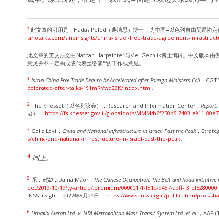
†
此文章的引用是：Hadas Peled（裴洁思）博士，为中国
–
以色列自由贸易协定做
sinotalks.com/sinoinsights/china-israel-free-trade-agreement-infrastruct
此文章的英文原文由Nathan Harpainter与Mei Gechlik博士编
意见并不一定构成或代表丝络谈™的工作或意见。
1
Israel-China Free Trade Deal to be Accelerated after Foreign Ministers Call
，CGT
celerated-after-talks-191mRVwq23K/index.html
。
2
The Knesset（以色列议会），Research and Information Center，
Report:
语），
https://fs.knesset.gov.il/globaldocs/MMM/b6f250b5-7403-e911-80
3
Galia Lavi，
China and National Infrastructure in Israel: Past the Peak
，Strat
s/china-and-national-infrastructure-in-israel-past-the-peak
。
4
同上
。
5
见，例如
，Dafna Maor，
The Chinese Occupation: The Belt and Road Initiative i
eet/2019-10-19/ty-article/.premium/0000017f-f31c-d487-abff-f3fef5280000
INSS Insight，2022年8月29日，
https://www.inss.org.il/publication/prof-sh
6
Urbanix Alerati Ltd. v. NTA Metropolitan Mass Transit System Ltd. et al.
，AAP (