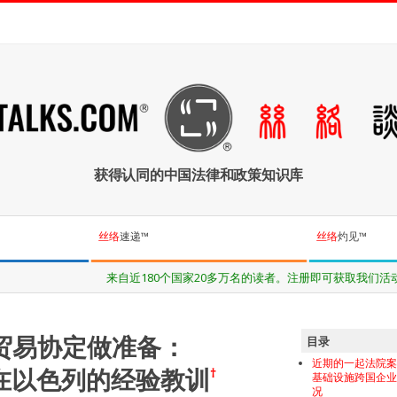
获得认同的中国法律和政策知识库
丝络
速递™
丝络
灼见™
家20多万名的读者。注册即可获取我们活动与出版物的最新资讯。
贸易协定做准备：
目录
近期的一起法院
在以色列的经验教训
†
基础设施跨国企
况