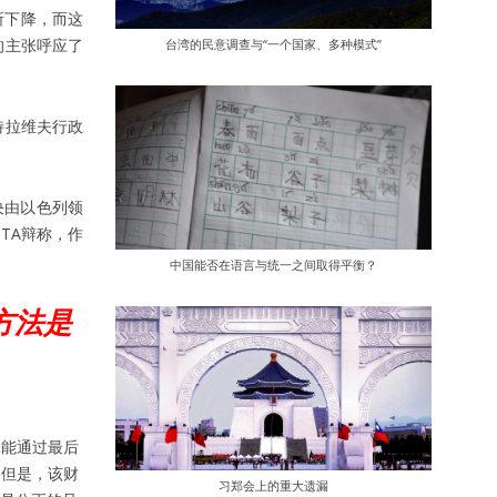
所下降，而这
的主张呼应了
台湾的民意调查与“一个国家、多种模式”
特拉维夫行政
定否决由以色列领
TA辩称，作
中国能否在语言与统一之间取得平衡？
方法是
未能通过最后
。但是，该财
习郑会上的重大遗漏