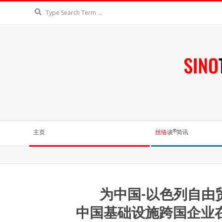
Skip
Search
to
content
丝
络
Secondary
®
主页
丝络
谈
简讯
谈
Navigation
Menu
来自近180个国
为中国-以色列自由
中国基础设施跨国企业