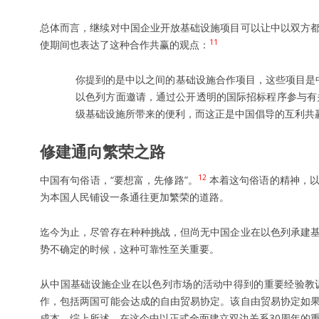
总体而言，继续对中国企业开放基础设施项目可以让中以双方
11
使期间也表达了这种合作共赢的观点：
你提到的是中以之间的基础设施合作项目，这些项目是
以色列方面邀请，通过公开透明的国际招标程序参与有关
级基础设施所带来的便利，而这正是中国倡导的互利共
修建通向繁荣之路
12
中国有句俗语，“要想富，先修路”。
本着这句俗语的精神，以
为本国人民铺设一条通往更加繁荣的道路。
迄今为止，尽管存在种种挑战，但尚无中国企业在以色列承建
势不确定的时候，这种可靠性至关重要。
从中国基础设施企业在以色列市场的活动中得到的重要经验教
作，包括两国可能会达成的自由贸易协定。该自由贸易协定如
成本。综上所述，在这个中以正式全面建立双边关系30周年的