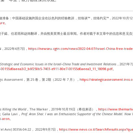
准备：中国基础设施跨国企业在以色列的经验教训，丝络谈™，丝络灼见™，2022年10月1
ure
。
辑。中文版本由倪子嫣、任若雨和赵炜翻译，并由熊美英博士最后审阅。作者对载于本文章中的信息和意见
N，2022年4月7日，
https://newseu.cgtn.com/news/2022-04-07/Israel-China-free-trade
 Strategic and Economic Issues in the Israel–China Trade and Investment Relations
，2021年
e7-00155d0aeea3/2_b6f250b5-7403-e911-80e7-00155d0aeea3_11_18098.pdf
。
egic Assessment，第 25 卷，第 2期（2022 年 7 月），
https://strategicassessment.inss.or
s Killing the World
，The Marker，2019年10月19日（希伯来语），
https://www.themarke
；Galia Lavi，
Prof. Aron Shai: I was an Enthusiastic Supporter of the Chinese Model. Now 
ai-aron
。
Tel Aviv) 30356-04-22， 2022年9月7日，
https://www.nevo.co.il/SearchResults.aspx?qu